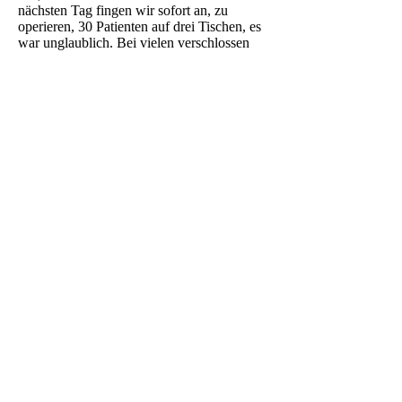
nächsten Tag fingen wir sofort an, zu
operieren, 30 Patienten auf drei Tischen, es
war unglaublich. Bei vielen verschlossen
wir gleich .
Lippe und Gaumen, da man nie weiß, ob
die Kinder auch wiederkommen. Und es
kamen nicht nur Kinder, sondern auch viele
junge Männer mit großer, klaffender Spalte
im Gesicht, die noch nie einen Arzt gesehen
hatten.
Aber gerade in so primitiven Gegenden, wo
man selber auch an seine Grenzen stößt, ist
es umso schöner, den Menschen helfen zu
können, denn dort brauchen sie uns
wirklich! Und umso mehr freut man sich,
wenn manche von den Kindern es dann
doch schaffen, wie dieser junge Mann, der
auf Bali in einem Hotel arbeitet. Hier sieht
kaum jemand, dass er auch mal als
Hasenschartenkind auf die Welt kam!
email:
Postanschrift:
info@laki-
Hohenfriedbergstr.